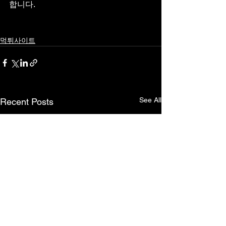
합니다.
먹튀사이트
See All
Recent Posts