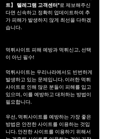
트】 텔레그램 고객센터"
로 제보해주신
다면 신속하고 정확히 업데이트하여 추
가 피해가 발생하지 않게 최선을 다하겠
습니다.
먹튀사이트 피해 예방과 먹튀신고, 선택
이 아닌 필수!
먹튀사이트는 우리나라에서도 빈번하게 
발생하고 있는 문제입니다. 이러한 먹튀
사이트로 인해 많은 분들이 피해를 입고 
있으며, 이를 예방하고 대처하는 방법이 
필요합니다. 
우선, 먹튀사이트를 예방하는 가장 좋은 
방법은 안전한 사이트를 이용하는 것입
니다. 안전한 사이트를 이용하기 위해서