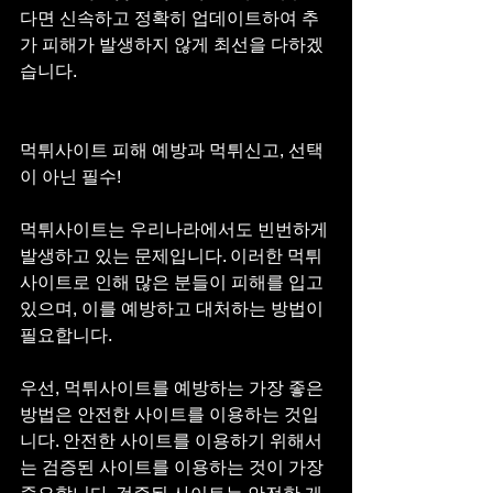
다면 신속하고 정확히 업데이트하여 추
가 피해가 발생하지 않게 최선을 다하겠
습니다.
먹튀사이트 피해 예방과 먹튀신고, 선택
이 아닌 필수!
먹튀사이트는 우리나라에서도 빈번하게 
발생하고 있는 문제입니다. 이러한 먹튀
사이트로 인해 많은 분들이 피해를 입고 
있으며, 이를 예방하고 대처하는 방법이 
필요합니다. 
우선, 먹튀사이트를 예방하는 가장 좋은 
방법은 안전한 사이트를 이용하는 것입
니다. 안전한 사이트를 이용하기 위해서
는 검증된 사이트를 이용하는 것이 가장 