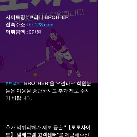
사이트명 :
 브라더 BROTHER
접속주소 :
br-123.com
먹튀금액 :
 0만원
#브라더
 BROTHER 을 오션파크 회원분
들은 이용을 중단하시고 추가 제보 주시
기 바랍니다.
추가 먹튀피해가 제보 등은 
"【토토사이
트】 텔레그램 고객센터"
로 제보해주신