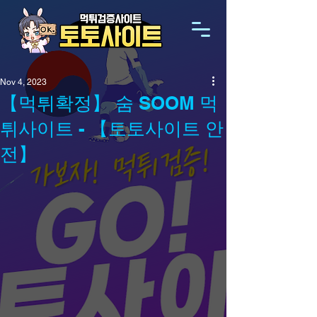
Nov 4, 2023
【먹튀확정】 숨 SOOM 먹
튀사이트 - 【토토사이트 안
전】