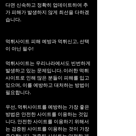
다면 신속하고 정확히 업데이트하여 추
가 피해가 발생하지 않게 최선을 다하겠
습니다.
먹튀사이트 피해 예방과 먹튀신고, 선택
이 아닌 필수!
먹튀사이트는 우리나라에서도 빈번하게 
발생하고 있는 문제입니다. 이러한 먹튀
사이트로 인해 많은 분들이 피해를 입고 
있으며, 이를 예방하고 대처하는 방법이 
필요합니다. 
우선, 먹튀사이트를 예방하는 가장 좋은 
방법은 안전한 사이트를 이용하는 것입
니다. 안전한 사이트를 이용하기 위해서
는 검증된 사이트를 이용하는 것이 가장 