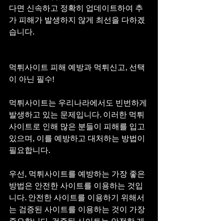
다면 신속하고 정확히 업데이트하여 추
가 피해가 발생하지 않게 최선을 다하겠
습니다.
먹튀사이트 피해 예방과 먹튀신고, 선택
이 아닌 필수!
먹튀사이트는 우리나라에서도 빈번하게 
발생하고 있는 문제입니다. 이러한 먹튀
사이트로 인해 많은 분들이 피해를 입고 
있으며, 이를 예방하고 대처하는 방법이 
필요합니다. 
우선, 먹튀사이트를 예방하는 가장 좋은 
방법은 안전한 사이트를 이용하는 것입
니다. 안전한 사이트를 이용하기 위해서
는 검증된 사이트를 이용하는 것이 가장 