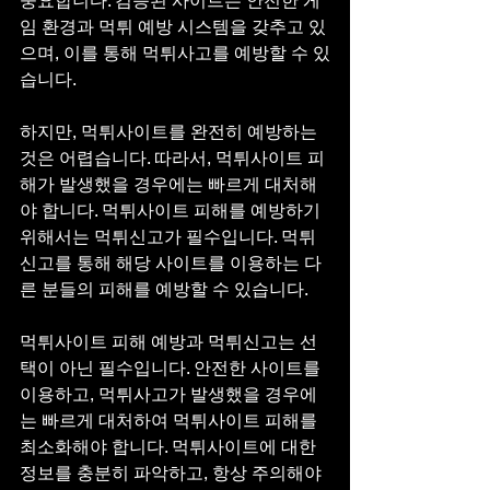
중요합니다. 검증된 사이트는 안전한 게
임 환경과 먹튀 예방 시스템을 갖추고 있
으며, 이를 통해 먹튀사고를 예방할 수 있
습니다.
하지만, 먹튀사이트를 완전히 예방하는 
것은 어렵습니다. 따라서, 먹튀사이트 피
해가 발생했을 경우에는 빠르게 대처해
야 합니다. 먹튀사이트 피해를 예방하기 
위해서는 먹튀신고가 필수입니다. 먹튀
신고를 통해 해당 사이트를 이용하는 다
른 분들의 피해를 예방할 수 있습니다.
먹튀사이트 피해 예방과 먹튀신고는 선
택이 아닌 필수입니다. 안전한 사이트를 
이용하고, 먹튀사고가 발생했을 경우에
는 빠르게 대처하여 먹튀사이트 피해를 
최소화해야 합니다. 먹튀사이트에 대한 
정보를 충분히 파악하고, 항상 주의해야 