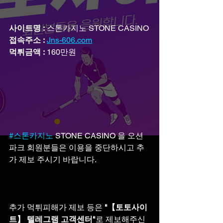
사이트명 :
 스톤카지노 STONE CASINO
접속주소 :
Jns-606.com
먹튀금액 :
 160만원
#스톤카지노
 STONE CASINO 을 오션
파크 회원분들은 이용을 중단하시고 추
가 제보 주시기 바랍니다.
추가 먹튀피해가 제보 등은 
"【토토사이
트】 텔레그램 고객센터"
로 제보해주신