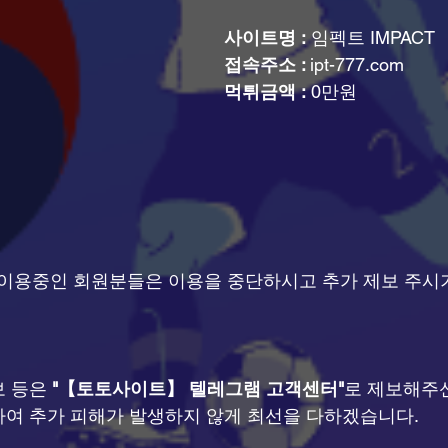
사이트명 :
 임펙트 IMPACT
접속주소 : 
ipt-777.com
먹튀금액 :
 0만원
 을 이용중인 회원분들은 이용을 중단하시고 추가 제보 주시
 등은 
"【토토사이트】 텔레그램 고객센터"
로 제보해주
여 추가 피해가 발생하지 않게 최선을 다하겠습니다.