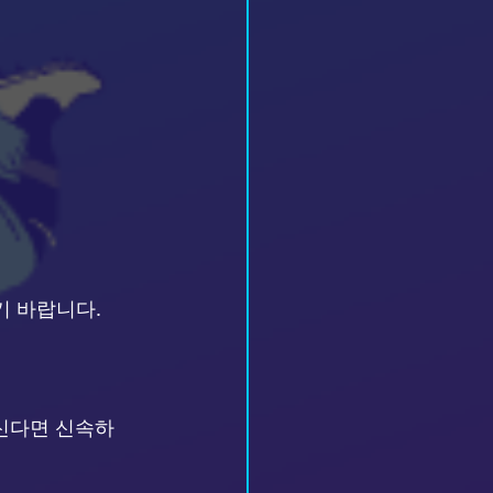
기 바랍니다.
신다면 신속하