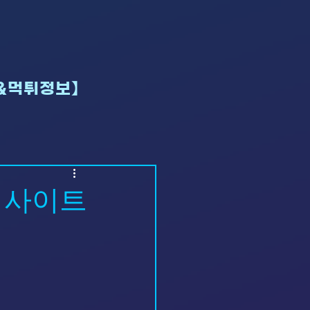
&먹튀정보】
튀사이트