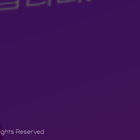
ights Reserved