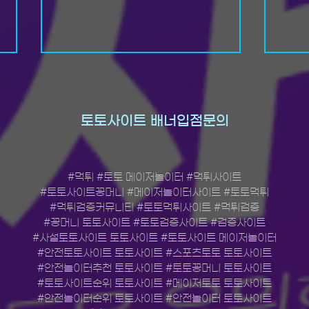
토토사이트 배너입점문의
#먹튀 #토토 메이저놀이터 #먹튀사이트
【먹튀확정】 레벨벳 LVBET
【먹
#토토사이트꽁머니 #메이저놀이터사이트 #토토먹튀
먹튀사이트 - 【토토사이트 안
MET
#먹튀검증커뮤니티 #토토먹튀사이트 #먹튀검증
전】
【토
#꽁머니 토토사이트 #토토검증사이트 #검증사이트
#사설토토사이트 토토사이트 #토토사이트 메이저놀이터
#안전토토사이트 토토사이트 #스포츠토토 토토사이트
#안전놀이터추천 토토사이트 #토토꽁머니 토토사이트
#토토사이트순위 토토사이트 #메이저토토 토토사이트
#안전놀이터순위 토토사이트 #안전놀이터 토토사이트