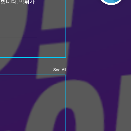
합니다. 먹튀사
See All