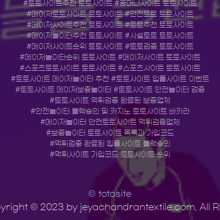
#토토사이트추천 토토사이트 #꽁머니사이트 토토사이트
#메이저토토사이트 토토사이트 #안전토토 토토사이트
#메이저사이트추천 토토사이트 #토토추천 토토사이트
#메이저놀이터추천 토토사이트 #사설토토 토토사이트
#메이저사이트순위 토토사이트 #토토검증 토토사이트
#메이저놀이터순위 토토사이트 #메이저사이트 토토사이트
#스포츠토토사이트 토토사이트 #스포츠사이트 토토사이트
#토토사이트 메이저놀이터 추천 #토토사이트 입플사이트 이벤트
#토토사이트 메이저보증놀이터 #토토사이트 안전놀이터 검증
#토토사이트 먹튀검증 완료된 보증업체
#안전놀이터 블랙승인 및 카지노 토토사이트 바카라
#메이저놀이터 안전토토사이트 먹튀검증업체
#보증놀이터 토토사이트 목록과 가입코드
#먹튀검증 완료된 입플사이트 블랙승인
#먹튀사이트 가입코드 토토사이트 순위
© totosite
ight © 2023 by jeyachandrantextile.com. All R