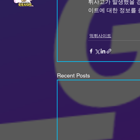
튀사고가 발생했을 
이트에 대한 정보를 
먹튀사이트
Recent Posts