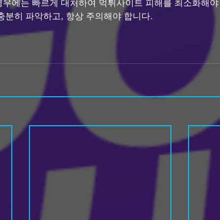
경우에는 빠르게 대처하여 먹튀사이트 피해를 최소화해야 
충분히 파악하고, 항상 주의해야 합니다.