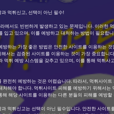
과 먹튀신고, 선택이 아닌 필수!
라에서도 빈번하게 발생하고 있는 문제입니다. 이러한 
를 입고 있으며, 이를 예방하고 대처하는 방법이 필요합니다
예방하는 가장 좋은 방법은 안전한 사이트를 이용하는 것입
해서는 검증된 사이트를 이용하는 것이 가장 중요합니다
과 먹튀 예방 시스템을 갖추고 있으며, 이를 통해 먹튀사고
 완전히 예방하는 것은 어렵습니다. 따라서, 먹튀사이트
대처해야 합니다. 먹튀사이트 피해를 예방하기 위해서는
통해 해당 사이트를 이용하는 다른 분들의 피해를 예방할 
과 먹튀신고는 선택이 아닌 필수입니다. 안전한 사이트를