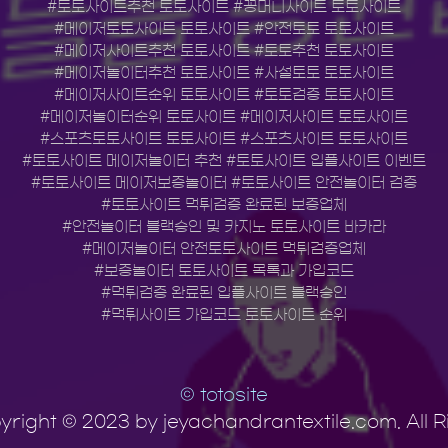
#토토사이트추천 토토사이트 #꽁머니사이트 토토사이트
#메이저토토사이트 토토사이트 #안전토토 토토사이트
#메이저사이트추천 토토사이트 #토토추천 토토사이트
#메이저놀이터추천 토토사이트 #사설토토 토토사이트
#메이저사이트순위 토토사이트 #토토검증 토토사이트
#메이저놀이터순위 토토사이트 #메이저사이트 토토사이트
#스포츠토토사이트 토토사이트 #스포츠사이트 토토사이트
#토토사이트 메이저놀이터 추천 #토토사이트 입플사이트 이벤트
#토토사이트 메이저보증놀이터 #토토사이트 안전놀이터 검증
#토토사이트 먹튀검증 완료된 보증업체
#안전놀이터 블랙승인 및 카지노 토토사이트 바카라
#메이저놀이터 안전토토사이트 먹튀검증업체
#보증놀이터 토토사이트 목록과 가입코드
#먹튀검증 완료된 입플사이트 블랙승인
#먹튀사이트 가입코드 토토사이트 순위
© totosite
ight © 2023 by jeyachandrantextile.com. All R