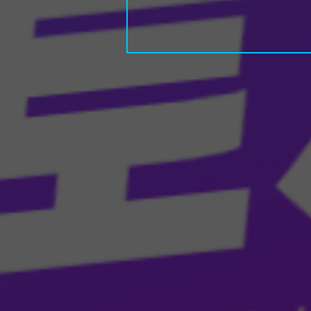
【먹튀확정】 초심 먹튀사이
트 - 【토토사이트 안전】