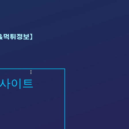
&먹튀정보】
튀사이트