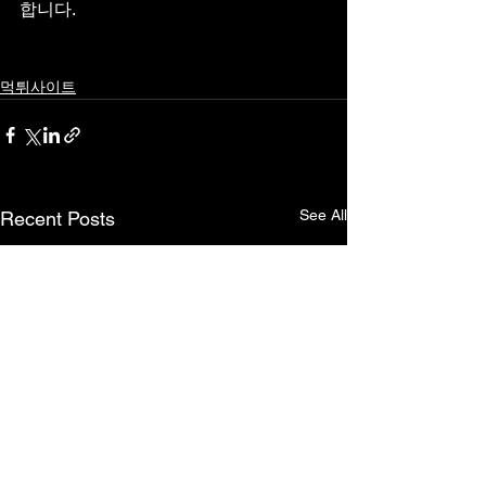
합니다.
먹튀사이트
See All
Recent Posts