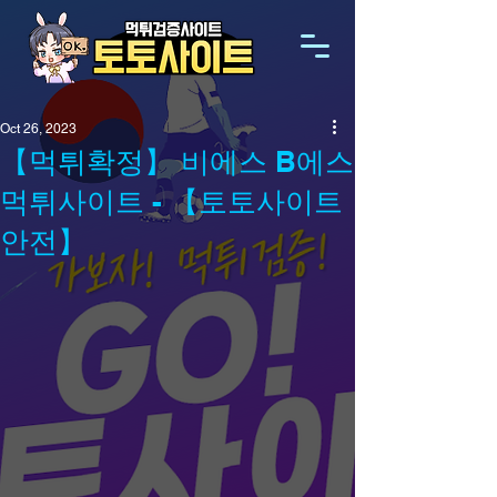
Oct 26, 2023
【먹튀확정】 비에스 B에스
먹튀사이트 - 【토토사이트
안전】