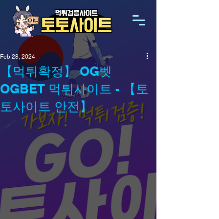
Feb 28, 2024
【먹튀확정】 OG벳
OGBET 먹튀사이트 - 【토
토사이트 안전】