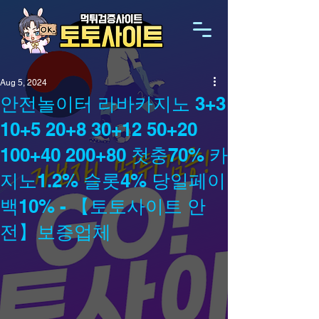
Aug 5, 2024
안전놀이터 라바카지노 3+3
10+5 20+8 30+12 50+20
100+40 200+80 첫충70% 카
지노1.2% 슬롯4% 당일페이
백10% - 【토토사이트 안
전】보증업체