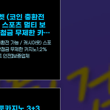
 (코인 충환전
) 스포츠 멀티 보
당첨금 무제한 카지
 콤프 - 【토토사이
환전 가능 / 캐시아웃) 스포
체
당첨금 무제한 카지노1.2%
트 안전】보증업체
토카지노 3+3