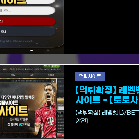
먹튀사이트
【먹튀확정】 레벨
사이트 - 【토토
【먹튀확정】 레벨벳 LVBE
안전】