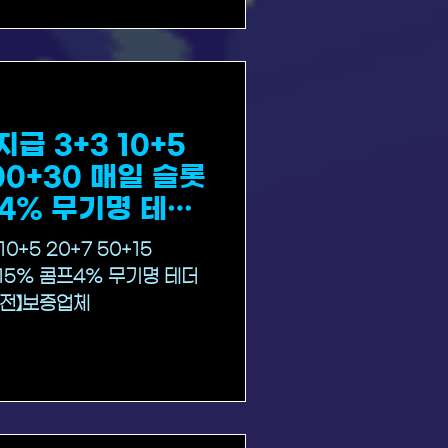
급 3+3 10+5
100+30 매일 슬롯
4% 무기명 테더
토토사이트 안전】보
0+5 20+7 50+15
츠15% 콤프4% 무기명 테더
안전】보증업체