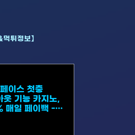
&먹튀정보】
터페이스 첫충
아웃 기능 카지노,
 매일 페이백 -
전】보증업체