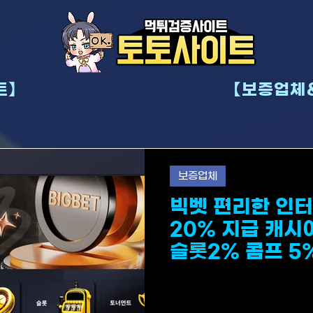
트】
【보증업체
보증업체
빅벳 편리한 인
20% 지급 캐시
슬롯2% 콤프 5%
【토토사이트 안