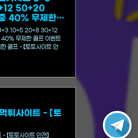
+12 50+20
충 40% 무제한
 시 즉시 지급되
 10+5 20+8 30+12
 【토토사이트 안
충 40% 무제한 콤프 이벤트
한 콤프 - 【토토사이트 안
먹튀사이트 - 【토
 - 【토토사이트 안전】